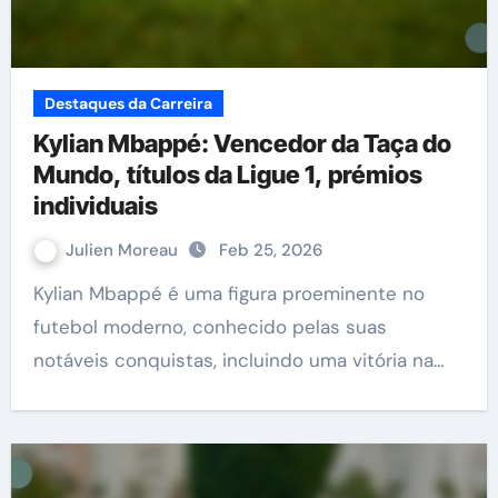
Destaques da Carreira
Kylian Mbappé: Vencedor da Taça do
Mundo, títulos da Ligue 1, prémios
individuais
Julien Moreau
Feb 25, 2026
Kylian Mbappé é uma figura proeminente no
futebol moderno, conhecido pelas suas
notáveis conquistas, incluindo uma vitória na…