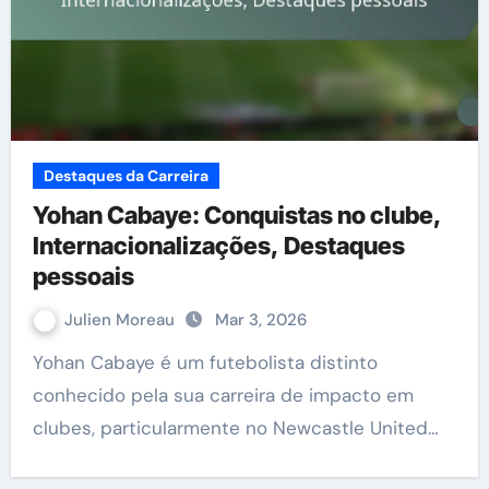
Destaques da Carreira
Yohan Cabaye: Conquistas no clube,
Internacionalizações, Destaques
pessoais
Julien Moreau
Mar 3, 2026
Yohan Cabaye é um futebolista distinto
conhecido pela sua carreira de impacto em
clubes, particularmente no Newcastle United…