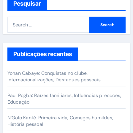
Pesquisar
S
e
a
r
c
Publicações recentes
h
f
Yohan Cabaye: Conquistas no clube,
o
Internacionalizações, Destaques pessoais
r
:
Paul Pogba: Raízes familiares, Influências precoces,
Educação
N’Golo Kanté: Primeira vida, Começos humildes,
História pessoal