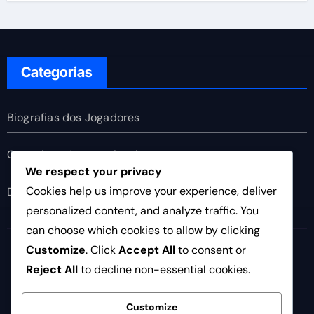
Categorias
Biografias dos Jogadores
Conquistas Internacionais
We respect your privacy
Cookies help us improve your experience, deliver
Destaques da Carreira
personalized content, and analyze traffic. You
can choose which cookies to allow by clicking
socleo.pt
Customize
. Click
Accept All
to consent or
Reject All
to decline non-essential cookies.
Customize