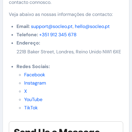
contacto connosco.
Veja abaixo as nossas informações de contacto:
Email:
support@socleo.pt
,
hello@socleo.pt
Telefone:
+351 912 345 678
Endereço:
221B Baker Street, Londres, Reino Unido NW1 6XE
Redes Sociais:
Facebook
Instagram
X
YouTube
TikTok