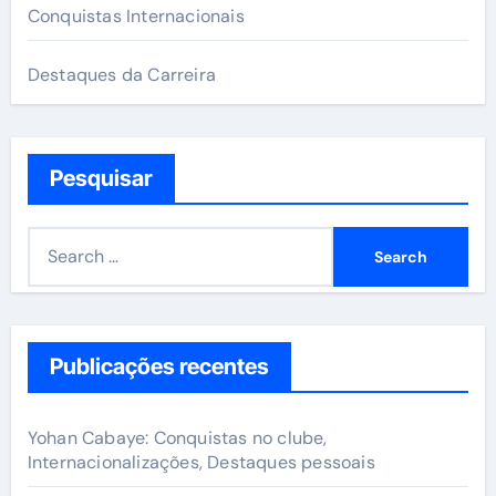
Conquistas Internacionais
Destaques da Carreira
Pesquisar
S
e
a
r
c
Publicações recentes
h
f
Yohan Cabaye: Conquistas no clube,
o
Internacionalizações, Destaques pessoais
r