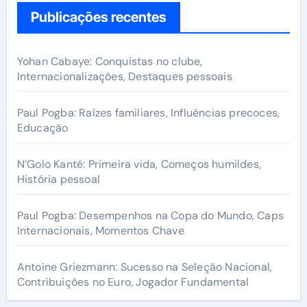
c
Publicações recentes
h
f
Yohan Cabaye: Conquistas no clube,
o
Internacionalizações, Destaques pessoais
r
:
Paul Pogba: Raízes familiares, Influências precoces,
Educação
N’Golo Kanté: Primeira vida, Começos humildes,
História pessoal
Paul Pogba: Desempenhos na Copa do Mundo, Caps
Internacionais, Momentos Chave
Antoine Griezmann: Sucesso na Seleção Nacional,
Contribuições no Euro, Jogador Fundamental