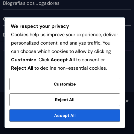
Biografias dos Jogadores
Conquistas Internacionais
We respect your privacy
Cookies help us improve your experience, deliver
Destaques da Carreira
personalized content, and analyze traffic. You
can choose which cookies to allow by clicking
socleo.pt
Customize
. Click
Accept All
to consent or
Reject All
to decline non-essential cookies.
Customize
Reject All
Copyright © All rights reserved
|
Newsair
by
Themeansar
.
Sua privacidade
Preferências de cookies
Accept All
Acordo do usuário
Contate-nos
Quem somos